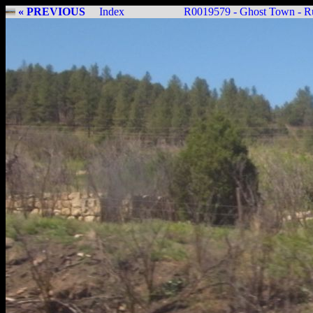
« PREVIOUS
Index
R0019579 - Ghost Town - R